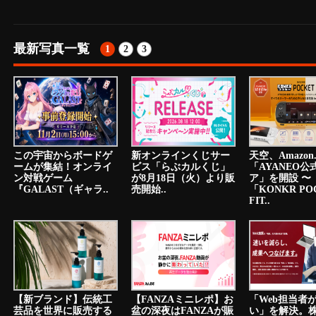
最新写真一覧
1
2
3
この宇宙からボードゲ
新オンラインくじサー
天空、Amazon.
ームが集結！オンライ
ビス「らぶカルくじ」
「AYANEO公
ン対戦ゲーム
が8月18日（火）より販
ア」を開設 〜
『GALAST（ギャラ..
売開始..
「KONKR PO
FIT..
【新ブランド】伝統工
【FANZAミニレポ】お
「Web担当者
芸品を世界に販売する
盆の深夜はFANZAが賑
い」を解決。