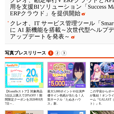
クレオ、勘定奉行V ERPクラウドとA
用を支援BIソリューション「Success Ma
ERPクラウド」を提供開始
クレオ、IT サービス管理ツール「SmartStag
に AI 新機能を搭載～次世代型ヘルプ
アップデートを発表～
写真プレスリリース
1
2
3
【Komifloストア】対象商品
最大5,000ポイントや出演声
この宇宙からボ
3点以上購入で20%OFF！期
優サイン色紙が当たる！人
が集結！オンラ
間限定クーポンを2026年8月
気サークル「たぬきハウ
ーム『GALAST
7日～..
ス」新..
ト）』8..