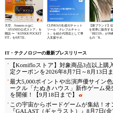
天空、Amazon.co.jpに
CLINKSの生成AIチャット
【新ブランド】
「AYANEO公式ストア」を
ツール「ナレフルチャッ
を世界に販売する
開設 〜「KONKR POCKET
ト」を紹介代理店として導
「BECOS」が沖
FIT」を8月7日..
入支援サポ..
もの「K..
IT・テクノロジーの最新プレスリリース
【Komifloストア】対象商品3点以上購
定クーポンを2026年8月7日～8月13日
最大5,000ポイントや出演声優サイン
ークル「たぬきハウス」新作ゲーム発
を開催！【9月18日まで】
この宇宙からボードゲームが集結！オ
『GALAST（ギャラスト）』8月7日(