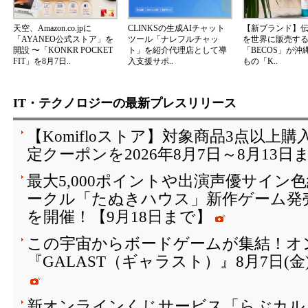
天空、Amazon.co.jpに
CLINKSの生成AIチャット
【新ブランド】
「AYANEO公式ストア」を
ツール「ナレフルチャッ
を世界に販売する
開設 〜「KONKR POCKET
ト」を紹介代理店として導
「BECOS」が沖
FIT」を8月7日..
入支援サポ..
もの「K..
IT・テクノロジーの最新プレスリリース
【Komifloストア】対象商品3点以上購
定クーポンを2026年8月7日～8月13日
最大5,000ポイントや出演声優サイン
ークル「たぬきハウス」新作ゲーム発
を開催！【9月18日まで】
この宇宙からボードゲームが集結！オ
『GALAST（ギャラスト）』8月7日(
新オンラインくじサービス「らぶカルく