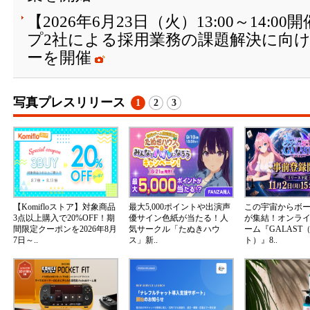
【2026年6月23日（火）13:00～14:
プ2社による採用業務の課題解決に向
ーを開催
写真プレスリリース
1
2
3
【Komifloストア】対象商品
最大5,000ポイントや出演声
この宇宙からボ
3点以上購入で20%OFF！期
優サイン色紙が当たる！人
が集結！オンラ
間限定クーポンを2026年8月
気サークル「たぬきハウ
ーム『GALAST
7日～..
ス」新..
ト）』8..