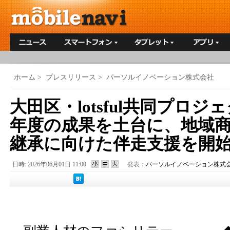
ホーム
>
プレスリリース
>
パーソルイノベーション株式会社
大田区・lotsful共同プロジ
年度の成果を土台に、地域
継承に向けた伴走支援を開
日時: 2026年06月01日 11:00
発表：
パーソルイノベーション株式