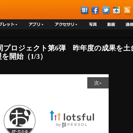
ful共同プロジェクト第6弾 昨年度の成果
を開始（1/3）
次»