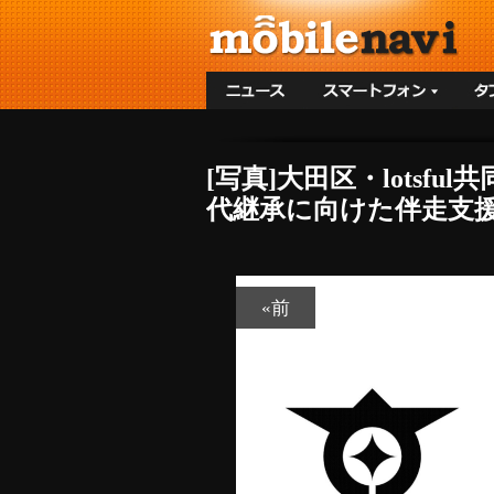
[写真]大田区・lots
代継承に向けた伴走支援
«前