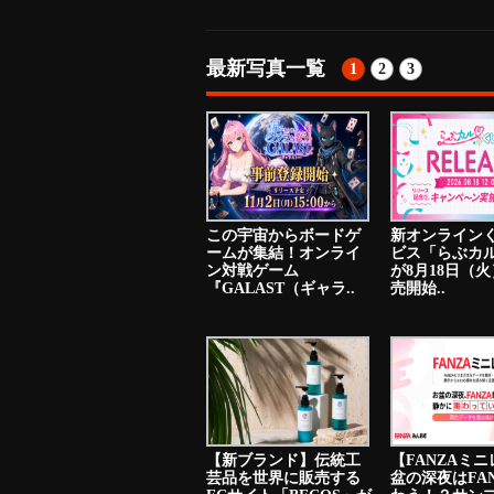
最新写真一覧
1
2
3
この宇宙からボードゲ
新オンライン
ームが集結！オンライ
ビス「らぶカ
ン対戦ゲーム
が8月18日（
『GALAST（ギャラ..
売開始..
【新ブランド】伝統工
【FANZAミ
芸品を世界に販売する
盆の深夜はFA