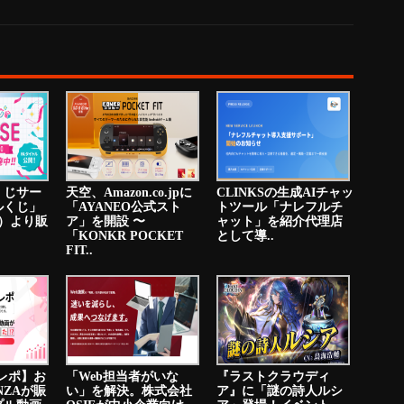
くじサー
天空、Amazon.co.jpに
CLINKSの生成AIチャッ
ルくじ」
「AYANEO公式スト
トツール「ナレフルチ
火）より販
ア」を開設 〜
ャット」を紹介代理店
「KONKR POCKET
として導..
FIT..
ニレポ】お
「Web担当者がいな
『ラストクラウディ
NZAが賑
い」を解決。株式会社
ア』に「謎の詩人ルシ