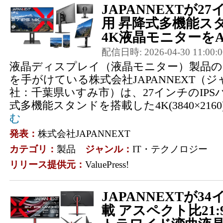
JAPANNEXTが27
用 昇降式多機能ス
4K液晶モニターをAma
配信日時: 2026-04-30 11:00:0
液晶ディスプレイ（液晶モニター）製品の
を手がけている株式会社JAPANNEXT（
社：千葉県いすみ市）は、27インチのIP
式多機能スタンドを搭載した4K(3840×2160
む
発表：
株式会社JAPANNEXT
カテゴリ：
製品
ジャンル：
IT・テクノロジー
リリース提供元：
ValuePress!
JAPANNEXTが34
載 アスペクト比21