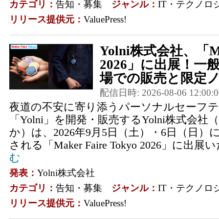
カテゴリ：
告知・募集
ジャンル：
IT・テクノロ
リリース提供元：
ValuePress!
Yolni株式会社、「Make
2026」に出展！一
場での販売と限定ノ.
配信日時: 2026-08-06 12:00:0
夜道の不安に寄り添うパーソナルセーフ
「Yolni」を開発・販売するYolni株式会
か）は、2026年9月5日（土）・6日（日）に
される「Maker Faire Tokyo 2026」に
む
発表：
Yolni株式会社
カテゴリ：
告知・募集
ジャンル：
IT・テクノロ
リリース提供元：
ValuePress!