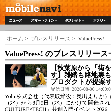
ホーム
>
プレスリリース
>
ValuePress!
ValuePress! のプレスリリー
【秋葉原から「街
す】雑踏も路地裏
プロダクトが提案する
配信日時: 2026-08-06 14:00:0
Yolni株式会社（代表取締役：奥出えりか）は
（水）から8月5日（水）にかけて開催さ
CULTURE×TECH』共創入門イベント20