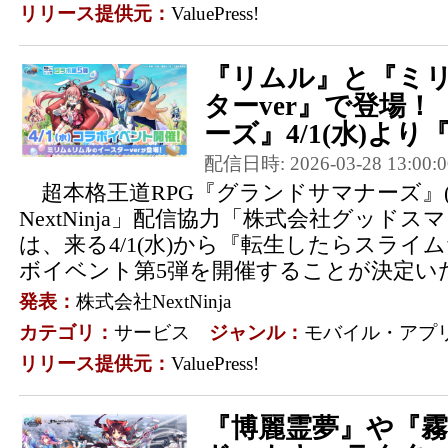
リリース提供元：
ValuePress!
『リムル』と『ミ
ターver』で登場
ーズ』4/1(水)より『
配信日時: 2026-03-28 13:00:0
超本格王道RPG『グランドサマナーズ』
NextNinja」配信協力「株式会社グッドス
は、来る4/1(水)から『転生したらスライ
ボイベント第5弾を開催することが決定いた
発表：
株式会社NextNinja
カテゴリ：
サービス
ジャンル：
モバイル・アプ
リリース提供元：
ValuePress!
『博麗霊夢』や『