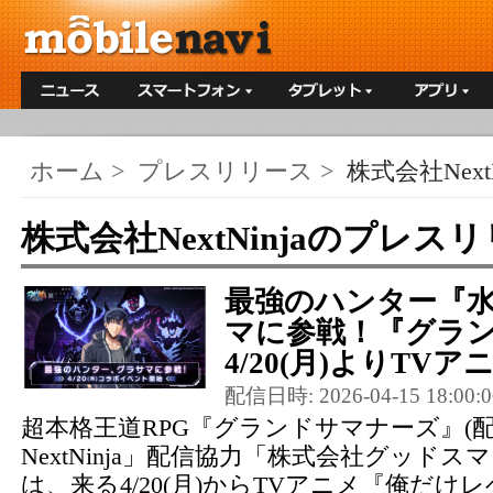
ホーム
>
プレスリリース
>
株式会社NextN
株式会社NextNinjaのプレス
最強のハンター『水
マに参戦！『グラ
4/20(月)よりTVアニ
配信日時: 2026-04-15 18:00:0
超本格王道RPG『グランドサマナーズ』(
NextNinja」配信協力「株式会社グッドス
は、来る4/20(月)からTVアニメ『俺だ