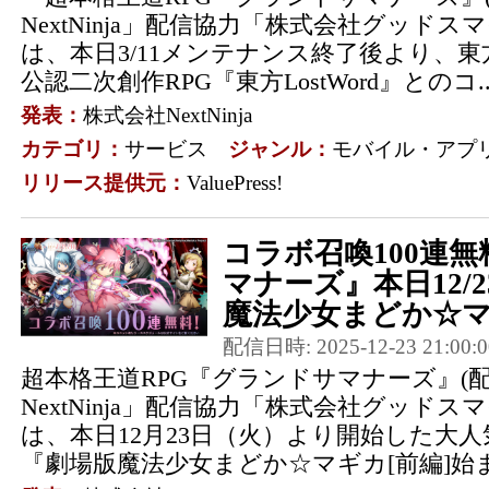
NextNinja」配信協力「株式会社グッドス
は、本日3/11メンテナンス終了後より、東方P
公認二次創作RPG『東方LostWord』とのコ.
発表：
株式会社NextNinja
カテゴリ：
サービス
ジャンル：
モバイル・アプ
リリース提供元：
ValuePress!
コラボ召喚100連
マナーズ』本日12/2
魔法少女まどか☆マギ
配信日時: 2025-12-23 21:00:0
超本格王道RPG『グランドサマナーズ』(
NextNinja」配信協力「株式会社グッドス
は、本日12月23日（火）より開始した大
『劇場版魔法少女まどか☆マギカ[前編]始ま