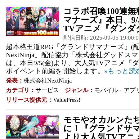
コラボ召喚100連
マナーズ』本日、9/
TVアニメ『ダンダダ
配信日時: 2025-09-05 19:00:0
超本格王道RPG『グランドサマナーズ』(
NextNinja」配信協力「株式会社グッドス
は、本日9/5(金)より、大人気TVアニメ
ボイベント前編を開始します。
»もっと読
発表：
株式会社NextNinja
カテゴリ：
サービス
ジャンル：
モバイル・アプ
リリース提供元：
ValuePress!
モモやオカルンた
に！『グランドサマナ
より大人気TVアニメ