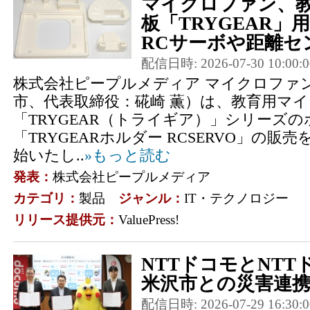
マイクロファン、
板「TRYGEAR
RCサーボや距離セン
配信日時: 2026-07-30 10:00:0
株式会社ピープルメディア マイクロファ
市、代表取締役：硴崎 薫）は、教育用マ
「TRYGEAR（トライギア）」シリーズ
「TRYGEARホルダー RCSERVO」の販売を
始いたし..
»もっと読む
発表：
株式会社ピープルメディア
カテゴリ：
製品
ジャンル：
IT・テクノロジー
リリース提供元：
ValuePress!
NTTドコモとNT
米沢市との災害連
配信日時: 2026-07-29 16:30:0