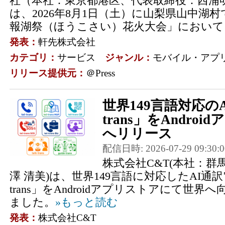
社（本社：東京都港区、代表取締役：西浦
は、2026年8月1日（土）に山梨県山中湖
報湖祭（ほうこさい）花火大会」において、
発表：
軒先株式会社
カテゴリ：
サービス
ジャンル：
モバイル・アプ
リリース提供元：
＠Press
世界149言語対応のA
trans」をAndro
へリリース
配信日時: 2026-07-29 09:30:0
株式会社C&T(本社：
澤 清美)は、世界149言語に対応したAI通訳
trans」をAndroidアプリストアにて世
ました。
»もっと読む
発表：
株式会社C&T