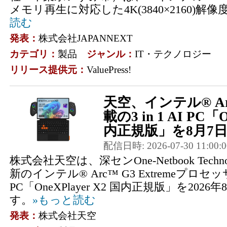
メモリ再生に対応した4K(3840×2160)解像
読む
発表：
株式会社JAPANNEXT
カテゴリ：
製品
ジャンル：
IT・テクノロジー
リリース提供元：
ValuePress!
天空、インテル® Arc™
載の3 in 1 AI PC「O
内正規版」を8月7日に
配信日時: 2026-07-30 11:00:0
株式会社天空は、深センOne-Netbook Tec
新のインテル® Arc™ G3 Extremeプロセッサ搭
PC「OneXPlayer X2 国内正規版」を202
す。
»もっと読む
発表：
株式会社天空