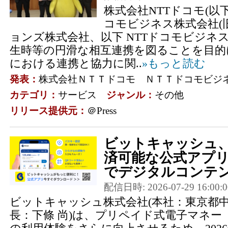
株式会社NTTドコモ(以下
コモビジネス株式会社(旧
ョンズ株式会社、以下 NTTドコモビジネ
生時等の円滑な相互連携を図ることを目的
における連携と協力に関..
»もっと読む
発表：
株式会社ＮＴＴドコモ ＮＴＴドコモビジ
カテゴリ：
サービス
ジャンル：
その他
リリース提供元：
＠Press
ビットキャッシュ
済可能な公式アプ
でデジタルコンテン
配信日時: 2026-07-29 16:00:0
ビットキャッシュ株式会社(本社：東京都
長：下條 尚)は、プリペイド式電子マネ