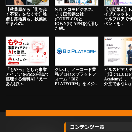
【秋葉原から「街を歩
NTTドコモビジネス、
【期間限定】F
く不安」をなくす】雑
チリ国営銅公社
イブチャット
踏も路地裏も。秋葉原
(CODELCO)と
ャルフロアで
生まれの..
IOWN(R) APNを活用し
ベントを..
た銅..
「もやっ」とした事業
クレオ、ノーコード業
ビルスピアカ
アイデアをPMの視点で
務プロセスプラットフ
（旧：TECH P
整理する無料AI「えー
ォーム「BIZ
Academy）
あんばい..
PLATFORM」をメジ..
外注できない」.