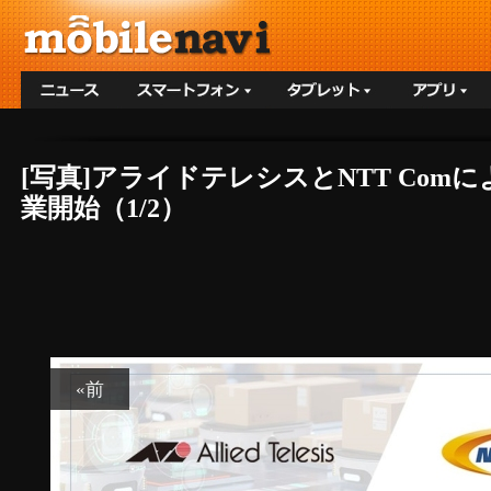
[写真]アライドテレシスとNTT Co
業開始（1/2）
«前