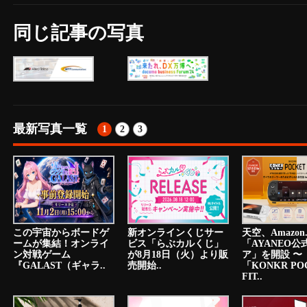
同じ記事の写真
最新写真一覧
1
2
3
この宇宙からボードゲ
新オンラインくじサー
天空、Amazon.
ームが集結！オンライ
ビス「らぶカルくじ」
「AYANEO公
ン対戦ゲーム
が8月18日（火）より販
ア」を開設 〜
『GALAST（ギャラ..
売開始..
「KONKR PO
FIT..