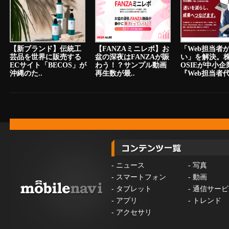
【新ブランド】伝統工
【FANZAミニレポ】お
「Web担当者
芸品を世界に販売する
盆の深夜はFANZAが賑
い」を解決。
ECサイト「BECOS」が
わう！？サンプル動画
OSIEが中小
沖縄のた..
再生数が最..
『Web担当者代.
-
ニュース
-
写真
-
スマートフォン
-
動画
-
タブレット
-
通信サービ
-
アプリ
-
トレンド
-
アクセサリ