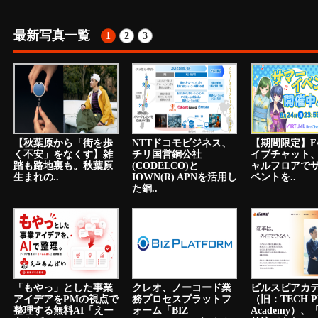
最新写真一覧
1
2
3
【秋葉原から「街を歩
NTTドコモビジネス、
【期間限定】F
く不安」をなくす】雑
チリ国営銅公社
イブチャット
踏も路地裏も。秋葉原
(CODELCO)と
ャルフロアで
生まれの..
IOWN(R) APNを活用し
ベントを..
た銅..
「もやっ」とした事業
クレオ、ノーコード業
ビルスピアカ
アイデアをPMの視点で
務プロセスプラットフ
（旧：TECH P
整理する無料AI「えー
ォーム「BIZ
Academy）