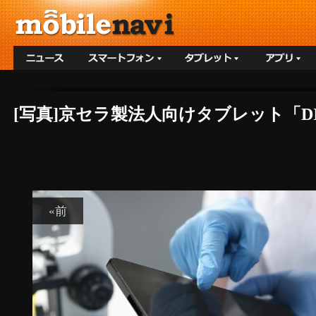
[写真]京セラ製法人向けタブレット「DIGN
«前