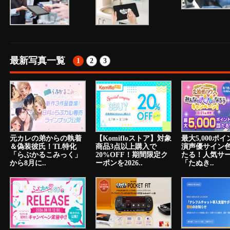
最新写真一覧
1
2
3
元カレの弟からの執着
【Komifloストア】対象
最大5,000ポ
＆偽装彼氏！TL特化
商品3点以上購入で
演声優サイン
「らぶかるこみっく」
20%OFF！期間限定ク
たる！人気サ
から8月に..
ーポンを2026..
「たぬき..