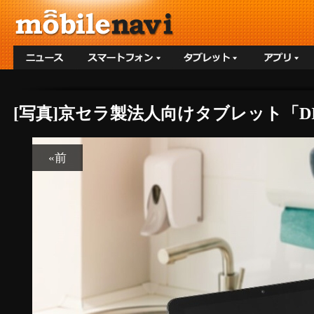
[写真]京セラ製法人向けタブレット「DIGN
«前