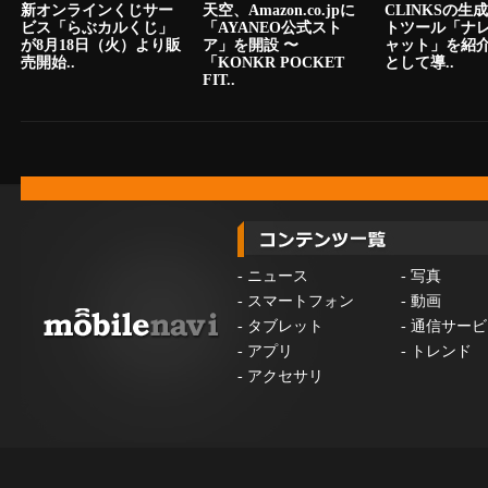
新オンラインくじサー
天空、Amazon.co.jpに
CLINKSの生
ビス「らぶカルくじ」
「AYANEO公式スト
トツール「ナ
が8月18日（火）より販
ア」を開設 〜
ャット」を紹
売開始..
「KONKR POCKET
として導..
FIT..
-
ニュース
-
写真
-
スマートフォン
-
動画
-
タブレット
-
通信サービ
-
アプリ
-
トレンド
-
アクセサリ