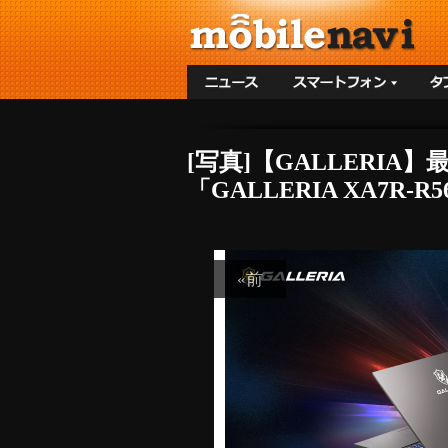
[写真]【GALLERIA】最
「GALLERIA XA7R-R
«前