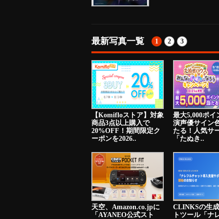
最新写真一覧
1
2
3
【Komifloストア】対象
最大5,000ポ
商品3点以上購入で
演声優サイン
20%OFF！期間限定ク
たる！人気サ
ーポンを2026..
「たぬき..
天空、Amazon.co.jpに
CLINKSの生
「AYANEO公式スト
トツール「ナ