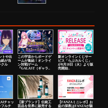
イントや出
この宇宙からボードゲ
新オンラインくじサー
色紙が当
ームが集結！オンライ
ビス「らぶカルくじ」
ークル
ン対戦ゲーム
が8月18日（火）より販
『GALAST（ギャラ..
売開始..
成AIチャッ
【新ブランド】伝統工
【FANZAミニレポ】お
レフルチ
芸品を世界に販売する
盆の深夜はFANZAが賑