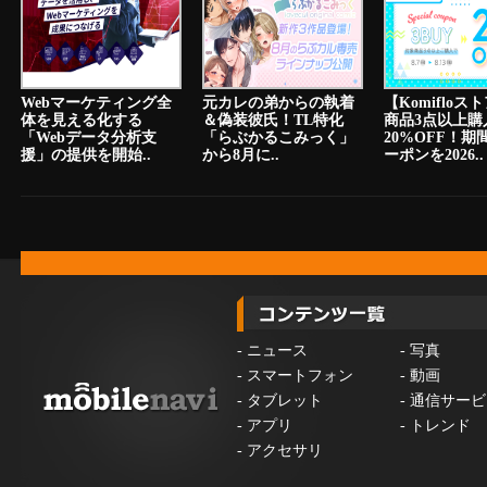
Webマーケティング全
元カレの弟からの執着
【Komiflo
体を見える化する
＆偽装彼氏！TL特化
商品3点以上購
「Webデータ分析支
「らぶかるこみっく」
20%OFF！期
援」の提供を開始..
から8月に..
ーポンを2026..
-
ニュース
-
写真
-
スマートフォン
-
動画
-
タブレット
-
通信サービ
-
アプリ
-
トレンド
-
アクセサリ