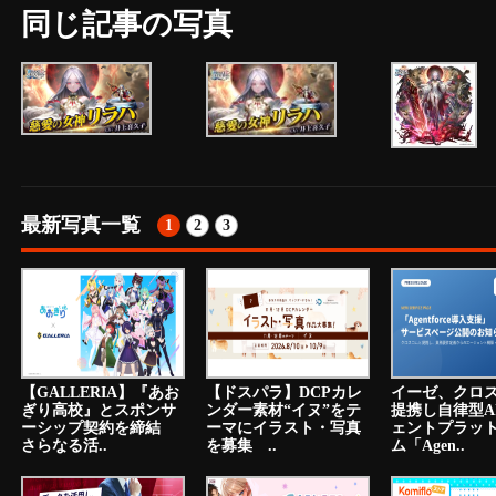
同じ記事の写真
最新写真一覧
1
2
3
【GALLERIA】『あお
【ドスパラ】DCPカレ
イーゼ、クロ
ぎり高校』とスポンサ
ンダー素材“イヌ”をテ
提携し自律型A
ーシップ契約を締結
ーマにイラスト・写真
ェントプラッ
さらなる活..
を募集 ..
ム「Agen..