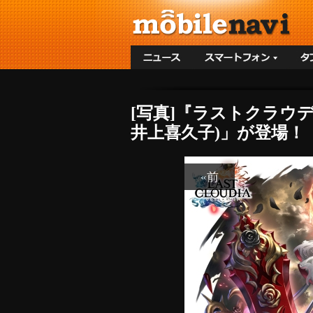
[写真]『ラストクラウ
井上喜久子)」が登場！（
«前