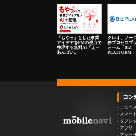
「もやっ」とした事業
クレオ、ノー
アイデアをPMの視点で
務プロセスプ
整理する無料AI「えー
ォーム「BIZ
あんばい..
PLATFORM」
-
ニュー
-
スマー
-
タブレ
-
アプリ
-
アクセ