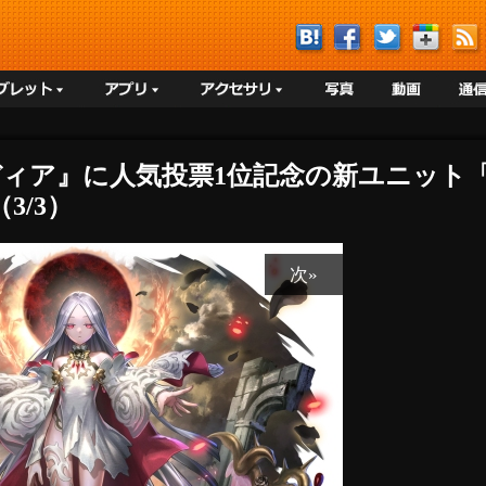
ディア』に人気投票1位記念の新ユニット「
3/3）
次»