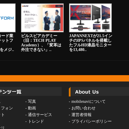
コード業
ビルスピアカデミー
JAPANNEXTが21.5イン
ラットフ
（旧：TECH PLAY
チのIPSパネルを搭載し
Academy）、「変革は
たフルHD液晶モニター
をメジ..
外注できない」..
を13,480..
ス
-
写真
-
mobilenaviについて
トフォン
-
動画
-
お問い合わせ
ット
-
通信サービス
-
運営者情報
-
トレンド
-
プライバシーポリシー
サリ