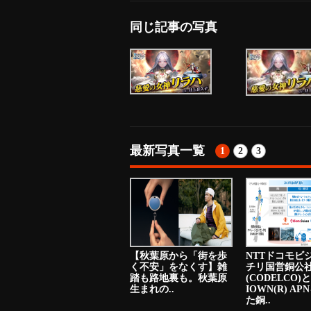
同じ記事の写真
最新写真一覧
1
2
3
【秋葉原から「街を歩
NTTドコモビ
く不安」をなくす】雑
チリ国営銅公
踏も路地裏も。秋葉原
(CODELCO)と
生まれの..
IOWN(R) A
た銅..