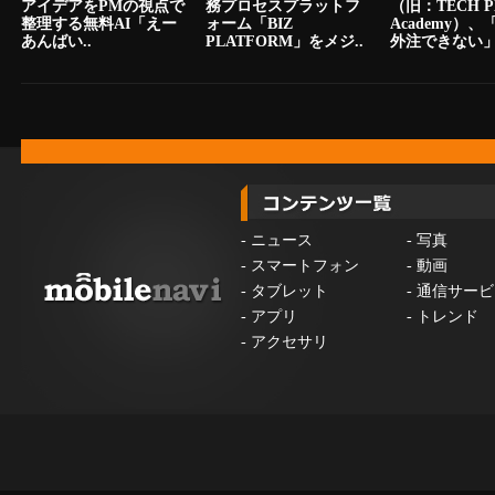
アイデアをPMの視点で
務プロセスプラットフ
（旧：TECH P
整理する無料AI「えー
ォーム「BIZ
Academy）
あんばい..
PLATFORM」をメジ..
外注できない」.
-
ニュース
-
写真
-
スマートフォン
-
動画
-
タブレット
-
通信サービ
-
アプリ
-
トレンド
-
アクセサリ