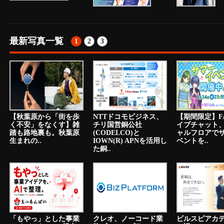
最新写真一覧
1
2
3
【秋葉原から「街を歩
NTTドコモビジネス、
【期間限定】F
く不安」をなくす】雑
チリ国営銅公社
イブチャット
踏も路地裏も。秋葉原
(CODELCO)と
ャルフロアで
生まれの..
IOWN(R) APNを活用し
ベントを..
た銅..
「もやっ」とした事業
クレオ、ノーコード業
ビルスピアカ