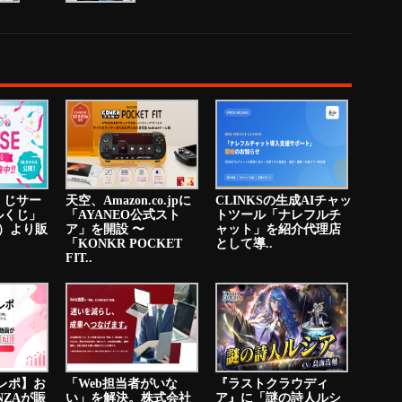
くじサー
天空、Amazon.co.jpに
CLINKSの生成AIチャッ
ルくじ」
「AYANEO公式スト
トツール「ナレフルチ
火）より販
ア」を開設 〜
ャット」を紹介代理店
「KONKR POCKET
として導..
FIT..
ニレポ】お
「Web担当者がいな
『ラストクラウディ
NZAが賑
い」を解決。株式会社
ア』に「謎の詩人ルシ