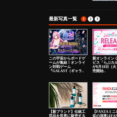
最新写真一覧
1
2
3
この宇宙からボードゲ
新オンライン
ームが集結！オンライ
ビス「らぶカ
ン対戦ゲーム
が8月18日（
『GALAST（ギャラ..
売開始..
【新ブランド】伝統工
【FANZAミ
芸品を世界に販売する
盆の深夜はFA