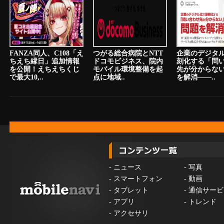
FANZA同人、C108「え
つがる総合病院とNTT
企業のデジタ
ちえち縁日」追加情報
ドコモビジネス、院内
刻化する「問
を公開！えちえちくじ
モバイル環境整備を起
先が分からな
で最大10,..
点に地域..
を解消――..
-
ニュース
-
写真
-
スマートフォン
-
動画
-
タブレット
-
通信サービ
-
アプリ
-
トレンド
-
アクセサリ