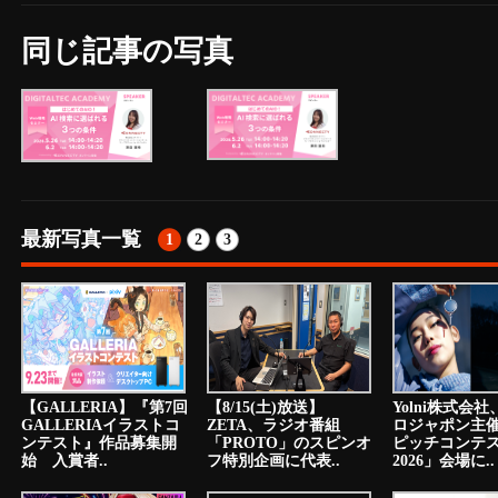
同じ記事の写真
最新写真一覧
1
2
3
【GALLERIA】『第7回
【8/15(土)放送】
Yolni株式会
GALLERIAイラストコ
ZETA、ラジオ番組
ロジャポン主催
ンテスト』作品募集開
「PROTO」のスピンオ
ピッチコンテ
始 入賞者..
フ特別企画に代表..
2026」会場に..