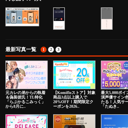
最新写真一覧
1
2
3
元カレの弟からの執着
【Komifloストア】対象
最大5,000ポ
＆偽装彼氏！TL特化
商品3点以上購入で
演声優サイン
「らぶかるこみっく」
20%OFF！期間限定ク
たる！人気サ
から8月に..
ーポンを2026..
「たぬき..