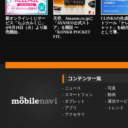
新オンラインくじサー
天空、Amazon.co.jpに
CLINKSの生
ビス「らぶカルくじ」
「AYANEO公式スト
トツール「ナ
が8月18日（火）より販
ア」を開設 〜
ャット」を紹
売開始..
「KONKR POCKET
として導..
FIT..
-
ニュース
-
写真
-
スマートフォン
-
動画
-
タブレット
-
通信サービ
-
アプリ
-
トレンド
-
アクセサリ