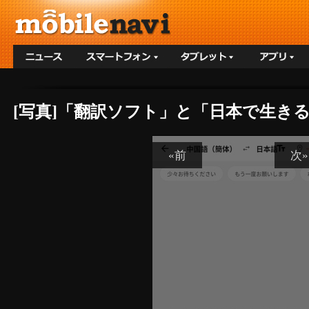
[写真]「翻訳ソフト」と「⽇本で⽣き
«前
次»