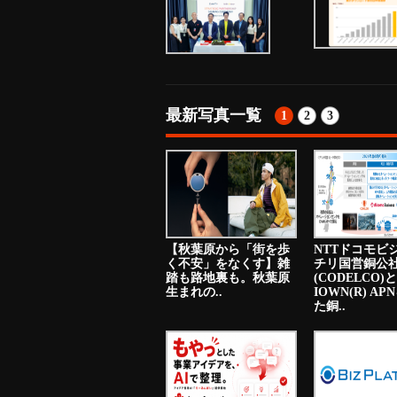
最新写真一覧
1
2
3
【秋葉原から「街を歩
NTTドコモビ
く不安」をなくす】雑
チリ国営銅公
踏も路地裏も。秋葉原
(CODELCO)と
生まれの..
IOWN(R) A
た銅..