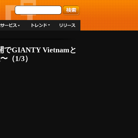
IANTY Vietnamと
（1/3）