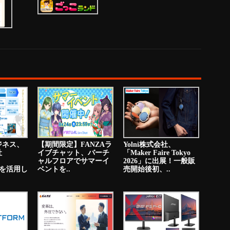
ジネス、
【期間限定】FANZAラ
Yolni株式会社、
社
イブチャット、バーチ
「Maker Faire Tokyo
ャルフロアでサマーイ
2026」に出展！一般販
PNを活用し
ベントを..
売開始後初、..