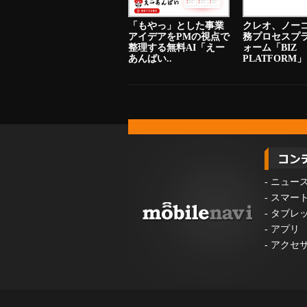
「もやっ」とした事業
クレオ、ノー
アイデアをPMの視点で
務プロセスプ
整理する無料AI「えー
ォーム「BIZ
あんばい..
PLATFORM」
-
ニュー
-
スマー
-
タブレ
-
アプリ
-
アクセ