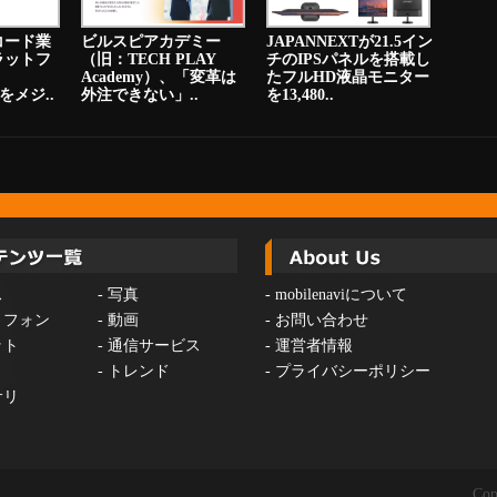
コード業
ビルスピアカデミー
JAPANNEXTが21.5イン
ラットフ
（旧：TECH PLAY
チのIPSパネルを搭載し
Academy）、「変革は
たフルHD液晶モニター
をメジ..
外注できない」..
を13,480..
ス
-
写真
-
mobilenaviについて
トフォン
-
動画
-
お問い合わせ
ット
-
通信サービス
-
運営者情報
-
トレンド
-
プライバシーポリシー
サリ
Cop