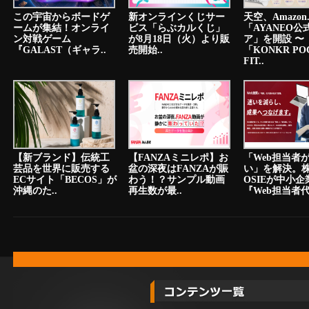
この宇宙からボードゲ
新オンラインくじサー
天空、Amazon.
ームが集結！オンライ
ビス「らぶカルくじ」
「AYANEO公
ン対戦ゲーム
が8月18日（火）より販
ア」を開設 〜
『GALAST（ギャラ..
売開始..
「KONKR PO
FIT..
【新ブランド】伝統工
【FANZAミニレポ】お
「Web担当者
芸品を世界に販売する
盆の深夜はFANZAが賑
い」を解決。
ECサイト「BECOS」が
わう！？サンプル動画
OSIEが中小
沖縄のた..
再生数が最..
『Web担当者代.