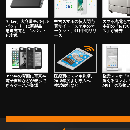
Anker、大容量モバイル
中古スマホの個人間売
スマホ充電も
バッテリーに新製品
買サイト「スマホのマ
本初の「IoT
急速充電とコンパクト
ーケット」9月中旬リリ
ス」が発売
化実現
ース
iPhoneの背面に写真や
医療費のスマホ決済、
格安スマホ「N
電子書籍などが表示で
2018年度より導入へ
洗えるスマホ「a
きるケースが登場
横浜銀行など
M04」の取扱