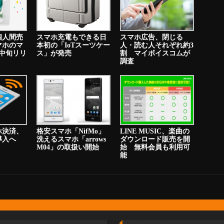
個人間売
スマホ充電もできる日
スマホ広告、閉じる
マホのマ
本初の「IoTスーツケー
人・読む人それぞれ約3
中旬リリ
ス」が発売
割 マイボイスコムが
調査
ホ決済、
格安スマホ「NifMo」
LINE MUSIC、楽曲の
り導入へ
洗えるスマホ「arrows
ダウンロード販売を開
M04」の取扱い開始
始 無料会員も利用可
能