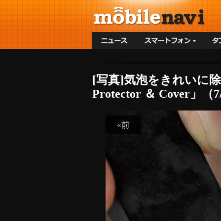
[写真]気泡をきれいに除去＆薄
Protector ＆ Cover」（
«前