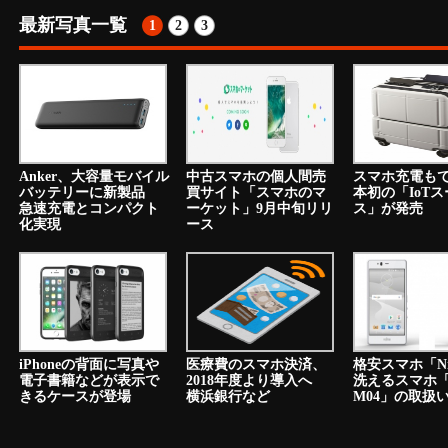
最新写真一覧
1
2
3
Anker、大容量モバイル
中古スマホの個人間売
スマホ充電も
バッテリーに新製品
買サイト「スマホのマ
本初の「IoT
急速充電とコンパクト
ーケット」9月中旬リリ
ス」が発売
化実現
ース
iPhoneの背面に写真や
医療費のスマホ決済、
格安スマホ「N
電子書籍などが表示で
2018年度より導入へ
洗えるスマホ「a
きるケースが登場
横浜銀行など
M04」の取扱