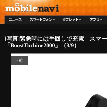
[写真]緊急時には手回しで充電 スマ
「BoostTurbine2000」（3/9）
«前