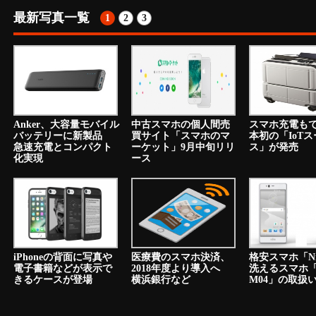
最新写真一覧
1
2
3
Anker、大容量モバイル
中古スマホの個人間売
スマホ充電も
バッテリーに新製品
買サイト「スマホのマ
本初の「IoT
急速充電とコンパクト
ーケット」9月中旬リリ
ス」が発売
化実現
ース
iPhoneの背面に写真や
医療費のスマホ決済、
格安スマホ「N
電子書籍などが表示で
2018年度より導入へ
洗えるスマホ「a
きるケースが登場
横浜銀行など
M04」の取扱