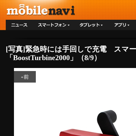
[写真]緊急時には手回しで充電 スマ
「BoostTurbine2000」（8/9）
«前