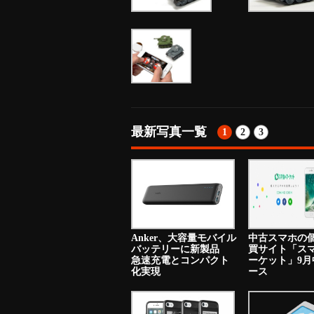
最新写真一覧
1
2
3
Anker、大容量モバイル
中古スマホの
バッテリーに新製品
買サイト「ス
急速充電とコンパクト
ーケット」9月
化実現
ース