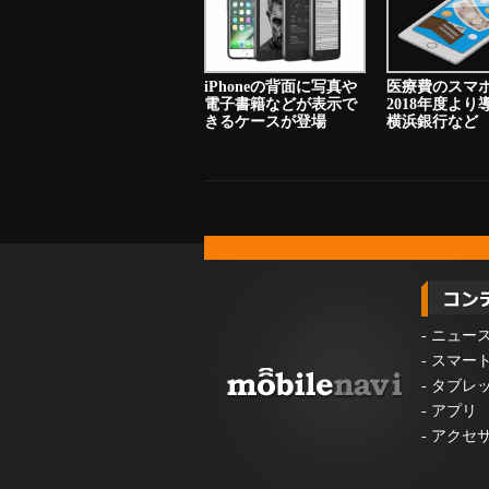
iPhoneの背面に写真や
医療費のスマ
電子書籍などが表示で
2018年度よ
きるケースが登場
横浜銀行など
-
ニュー
-
スマー
-
タブレ
-
アプリ
-
アクセ