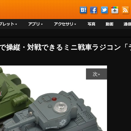
e/iPadで操縦・対戦できるミニ戦車ラジコ
次»