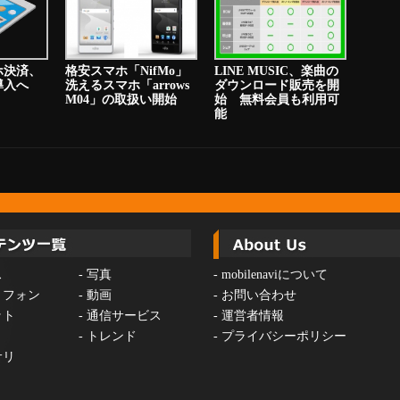
ホ決済、
格安スマホ「NifMo」
LINE MUSIC、楽曲の
り導入へ
洗えるスマホ「arrows
ダウンロード販売を開
M04」の取扱い開始
始 無料会員も利用可
能
ス
-
写真
-
mobilenaviについて
トフォン
-
動画
-
お問い合わせ
ット
-
通信サービス
-
運営者情報
-
トレンド
-
プライバシーポリシー
サリ