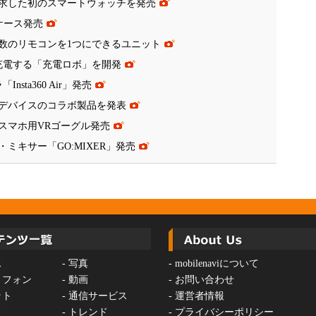
求した初のスマートウォッチを発売
ホケース発売
数のリモコンを1つにできるユニット
充電する「充電ロボ」を開発
sta360 Air」発売
デバイスのコラボ製品を発表
スマホ用VRゴーグル発売
ミキサー「GO:MIXER」発売
ス
-
写真
-
mobilenaviについて
トフォン
-
動画
-
お問い合わせ
ット
-
通信サービス
-
運営者情報
-
トレンド
-
プライバシーポリシー