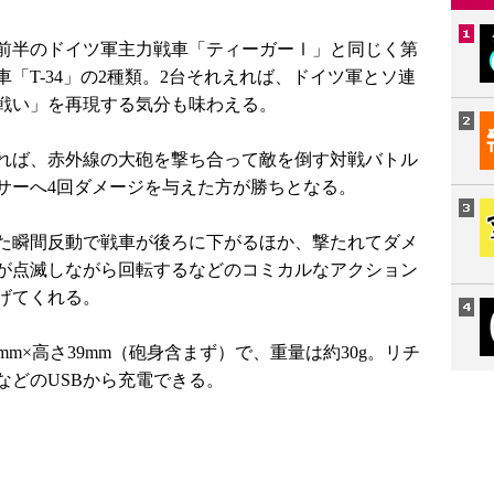
前半のドイツ軍主力戦車「ティーガーⅠ」と同じく第
「T-34」の2種類。2台それえれば、ドイツ軍とソ連
戦い」を再現する気分も味わえる。
ずつあれば、赤外線の大砲を撃ち合って敵を倒す対戦バトル
サーへ4回ダメージを与えた方が勝ちとなる。
た瞬間反動で戦車が後ろに下がるほか、撃たれてダメ
プが点滅しながら回転するなどのコミカルなアクション
げてくれる。
mm×高さ39mm（砲身含まず）で、重量は約30g。リチ
などのUSBから充電できる。