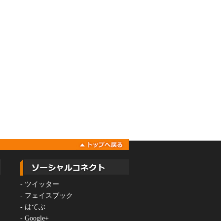
-
ツイッター
-
フェイスブック
-
はてぶ
-
Google+