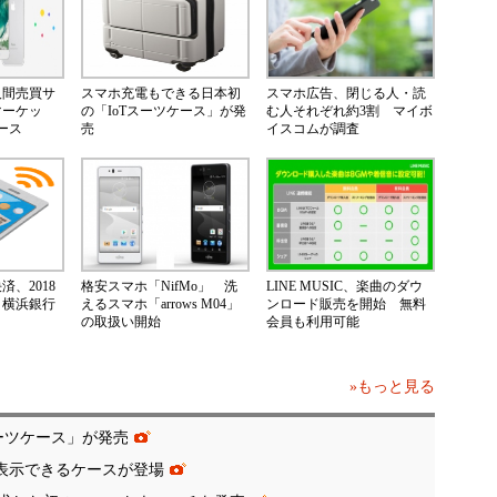
人間売買サ
スマホ充電もできる日本初
スマホ広告、閉じる人・読
マーケッ
の「IoTスーツケース」が発
む人それぞれ約3割 マイボ
ース
売
イスコムが調査
、2018
格安スマホ「NifMo」 洗
LINE MUSIC、楽曲のダウ
 横浜銀行
えるスマホ「arrows M04」
ンロード販売を開始 無料
の取扱い開始
会員も利用可能
»もっと見る
ーツケース」が発売
が表示できるケースが登場