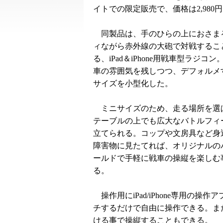
イトでの限定販売で、価格は2,980
同製品は、手のひらの上におさま
ィながら赤外線の大砲で対戦するこ
る、iPad＆iPhone用戦車型ラジコ
車の雰囲気を残しつつ、デフォルメ
サイズを小型化した。
ミニサイズのため、走る場所を選
テーブルの上でも広大なバトルフィ
立てられる。コップや文房具など身
障害物に見たてれば、オリジナルの
ールドで手軽に戦車の操縦を楽しむ
る。
操作用にiPad/iPhone専用の
チするだけで自由に操作できる。また、ジ
ける事で操縦することもできる。