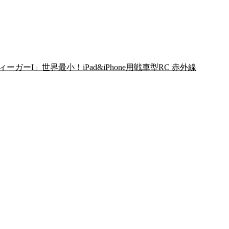
ーガーI」世界最小！iPad&iPhone用戦車型RC 赤外線