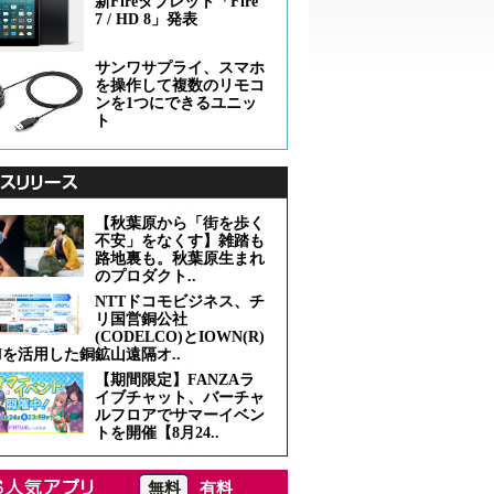
新Fireタブレット「Fire
7 / HD 8」発表
サンワサプライ、スマホ
を操作して複数のリモコ
ンを1つにできるユニッ
ト
【秋葉原から「街を歩く
不安」をなくす】雑踏も
路地裏も。秋葉原生まれ
のプロダクト..
NTTドコモビジネス、チ
リ国営銅公社
(CODELCO)とIOWN(R)
Nを活用した銅鉱山遠隔オ..
【期間限定】FANZAラ
イブチャット、バーチャ
ルフロアでサマーイベン
トを開催【8月24..
無料
有料