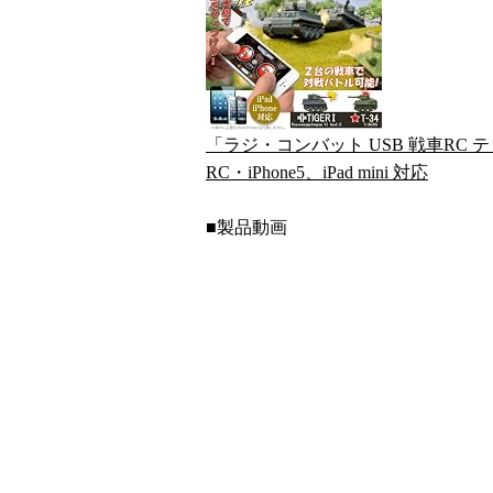
「ラジ・コンバット USB 戦車RC ティ
RC・iPhone5、iPad mini 対応
■製品動画