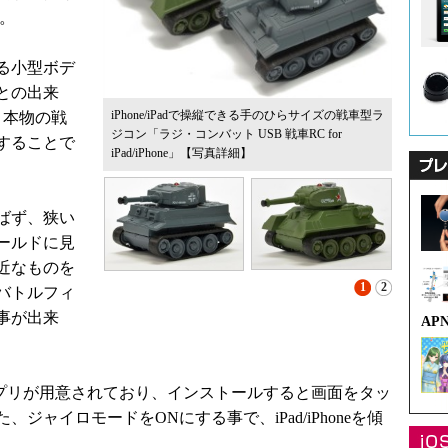
円。
る小型ボデ
との出来
iPhone/iPadで操縦できる手のひらサイズの戦車型ラ
ン。本物の戦
ジコン「ラジ・コンバット USB 戦車RC for
することで
iPad/iPhone」
【写真詳細】
ばず、狭い
ールドに見
近なものを
1
2
バトルフィ
事が出来
AP
操作アプリが用意されており、インストールすると画面をタッ
ャイロモードをONにする事で、iPad/iPhoneを傾