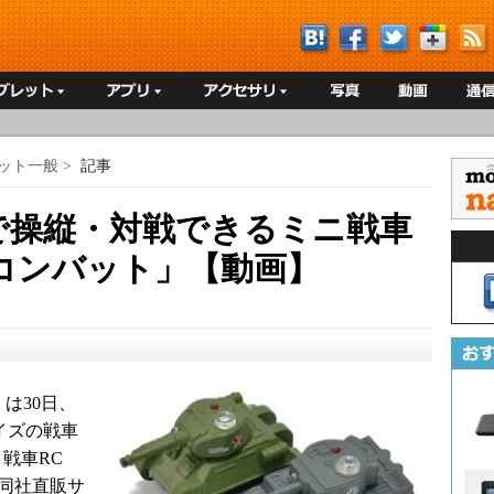
ット一般
>
記事
iPadで操縦・対戦できるミニ戦車
コンバット」【動画】
は30日、
サイズの戦車
 戦車RC
た。同社直販サ