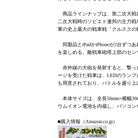
商品ラインナップは、第二次大戦
二次大戦時のソビエト連邦の主力戦車
軍の史上最大の戦車戦「クルスクの
同製品とiPadかiPhoneが2台
を楽しめる。敵戦車砲塔上部のセン
赤外線の大砲を発射すると、撃っ
ージを受けた戦車は、LEDのラン
も用意されており、バトルを盛り上
本体サイズは、全長56mm×横幅39
ウムイオン電池を内蔵し、パソコン
■購入情報（Amazon.co.jp）