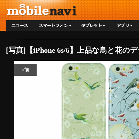
[写真]【iPhone 6s/6】上品な鳥
«前