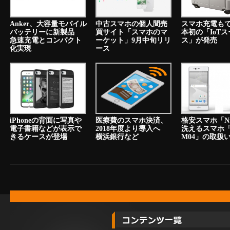
Anker、大容量モバイル
中古スマホの個人間売
スマホ充電も
バッテリーに新製品
買サイト「スマホのマ
本初の「IoT
急速充電とコンパクト
ーケット」9月中旬リリ
ス」が発売
化実現
ース
iPhoneの背面に写真や
医療費のスマホ決済、
格安スマホ「N
電子書籍などが表示で
2018年度より導入へ
洗えるスマホ「a
きるケースが登場
横浜銀行など
M04」の取扱