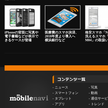
iPhoneの背面に写真や
医療費のスマホ決済、
格安スマホ「N
電子書籍などが表示で
2018年度より導入へ
洗えるスマホ「a
きるケースが登場
横浜銀行など
M04」の取扱
-
ニュース
-
写真
-
スマートフォン
-
動画
-
タブレット
-
通信サービ
-
アプリ
-
トレンド