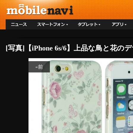
[写真]【iPhone 6s/6】上品な鳥
«前