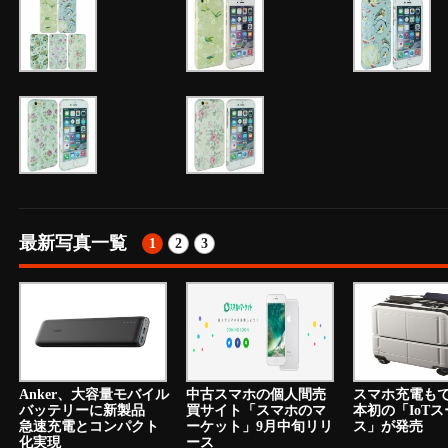
最新写真一覧
1
2
3
Anker、大容量モバイル
中古スマホの個人間売
スマホ充電も
バッテリーに新製品
買サイト「スマホのマ
本初の「IoT
急速充電とコンパクト
ーケット」9月中旬リリ
ス」が発売
化実現
ース