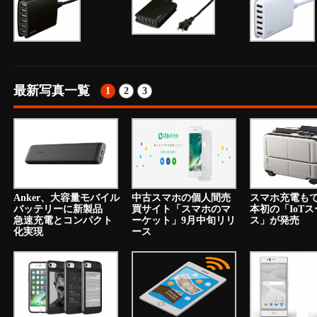
最新写真一覧
1
2
3
Anker、大容量モバイル
中古スマホの個人間売
スマホ充電も
バッテリーに新製品
買サイト「スマホのマ
本初の「IoT
急速充電とコンパクト
ーケット」9月中旬リリ
ス」が発売
化実現
ース