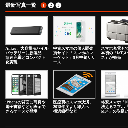
最新写真一覧
1
2
3
Anker、大容量モバイル
中古スマホの個人間売
スマホ充電も
バッテリーに新製品
買サイト「スマホのマ
本初の「IoT
急速充電とコンパクト
ーケット」9月中旬リリ
ス」が発売
化実現
ース
iPhoneの背面に写真や
医療費のスマホ決済、
格安スマホ「N
電子書籍などが表示で
2018年度より導入へ
洗えるスマホ「a
きるケースが登場
横浜銀行など
M04」の取扱