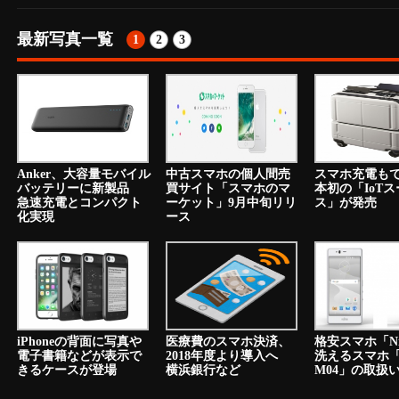
最新写真一覧
1
2
3
Anker、大容量モバイル
中古スマホの個人間売
スマホ充電も
バッテリーに新製品
買サイト「スマホのマ
本初の「IoT
急速充電とコンパクト
ーケット」9月中旬リリ
ス」が発売
化実現
ース
iPhoneの背面に写真や
医療費のスマホ決済、
格安スマホ「N
電子書籍などが表示で
2018年度より導入へ
洗えるスマホ「a
きるケースが登場
横浜銀行など
M04」の取扱