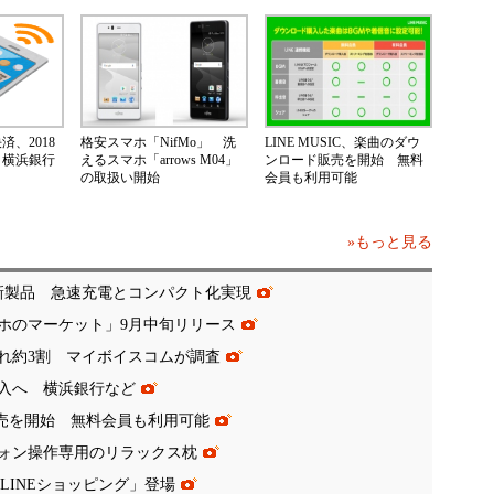
、2018
格安スマホ「NifMo」 洗
LINE MUSIC、楽曲のダウ
 横浜銀行
えるスマホ「arrows M04」
ンロード販売を開始 無料
の取扱い開始
会員も利用可能
»もっと見る
に新製品 急速充電とコンパクト化実現
ホのマーケット」9月中旬リリース
れ約3割 マイボイスコムが調査
導入へ 横浜銀行など
ド販売を開始 無料会員も利用可能
ォン操作専用のリラックス枕
「LINEショッピング」登場