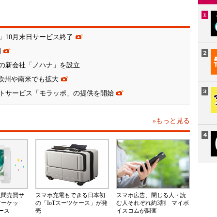
」10月末日サービス終了
開
の新会社「ノハナ」を設立
、欧州や南米でも拡大
トサービス「モラッポ」の提供を開始
»もっと見る
人間売買サ
スマホ充電もできる日本初
スマホ広告、閉じる人・読
マーケッ
の「IoTスーツケース」が発
む人それぞれ約3割 マイボ
ース
売
イスコムが調査