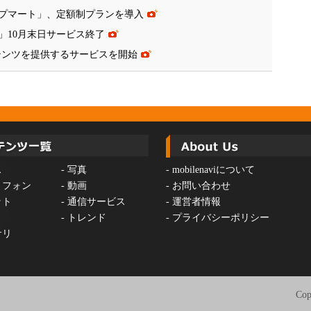
プマート」、定額制プランを導入
」10月末日サービス終了
ンテンツを提供するサービスを開始
ス
-
写真
-
mobilenaviについて
トフォン
-
動画
-
お問い合わせ
ット
-
通信サービス
-
運営者情報
-
トレンド
-
プライバシーポリシー
サリ
Cop