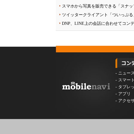
スマホから写真を販売できる「スナッ
ツイッタークライアント「ついっぷる
DNP、LINE上の会話に合わせてコ
-
ニュー
-
スマー
-
タブレ
-
アプリ
-
アクセ