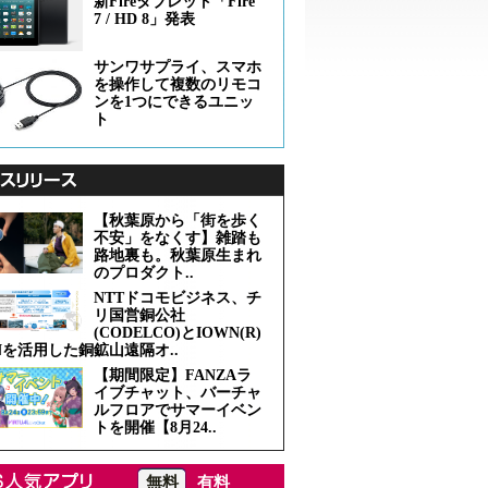
新Fireタブレット「Fire
7 / HD 8」発表
サンワサプライ、スマホ
を操作して複数のリモコ
ンを1つにできるユニッ
ト
【秋葉原から「街を歩く
不安」をなくす】雑踏も
路地裏も。秋葉原生まれ
のプロダクト..
NTTドコモビジネス、チ
リ国営銅公社
(CODELCO)とIOWN(R)
Nを活用した銅鉱山遠隔オ..
【期間限定】FANZAラ
イブチャット、バーチャ
ルフロアでサマーイベン
トを開催【8月24..
無料
有料