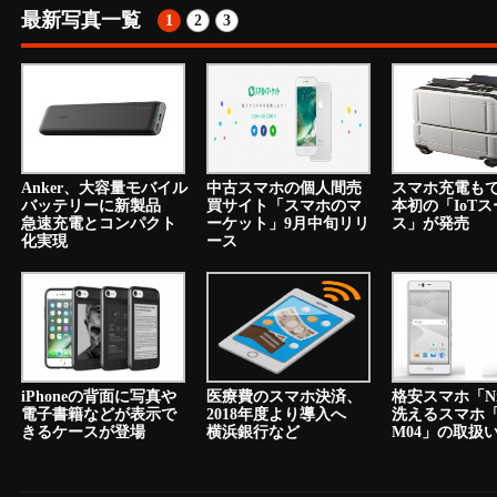
最新写真一覧
1
2
3
Anker、大容量モバイル
中古スマホの個人間売
スマホ充電も
バッテリーに新製品
買サイト「スマホのマ
本初の「IoT
急速充電とコンパクト
ーケット」9月中旬リリ
ス」が発売
化実現
ース
iPhoneの背面に写真や
医療費のスマホ決済、
格安スマホ「N
電子書籍などが表示で
2018年度より導入へ
洗えるスマホ「a
きるケースが登場
横浜銀行など
M04」の取扱