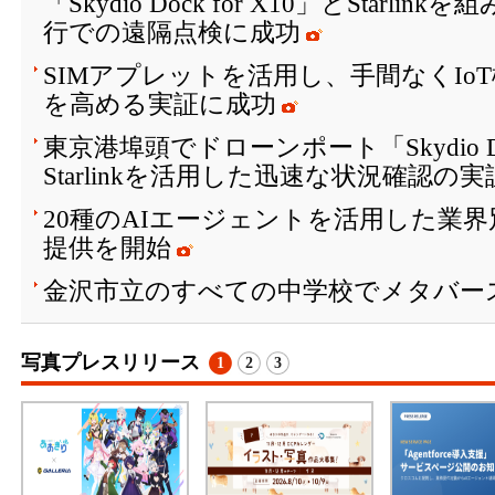
「Skydio Dock for X10」とStarli
行での遠隔点検に成功
SIMアプレットを活用し、手間なくIo
を高める実証に成功
東京港埠頭でドローンポート「Skydio Doc
Starlinkを活用した迅速な状況確認の
20種のAIエージェントを活用した業
提供を開始
金沢市立のすべての中学校でメタバー
写真プレスリリース
1
2
3