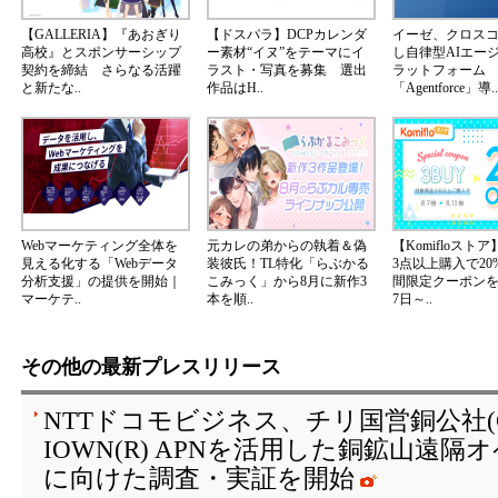
【GALLERIA】『あおぎり
【ドスパラ】DCPカレンダ
イーゼ、クロス
高校』とスポンサーシップ
ー素材“イヌ”をテーマにイ
し自律型AIエー
契約を締結 さらなる活躍
ラスト・写真を募集 選出
ラットフォーム
と新たな..
作品はH..
「Agentforce」導..
Webマーケティング全体を
元カレの弟からの執着＆偽
【Komifloスト
見える化する「Webデータ
装彼氏！TL特化「らぶかる
3点以上購入で20
分析支援」の提供を開始｜
こみっく」から8月に新作3
間限定クーポンを2
マーケテ..
本を順..
7日～..
その他の最新プレスリリース
NTTドコモビジネス、チリ国営銅公社(C
IOWN(R) APNを活用した銅鉱山遠
に向けた調査・実証を開始