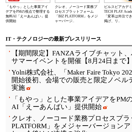
「もやっ」とした事業アイ
クレオ、ノーコード業務プ
ビルスピアカデ
デアをPMの視点で整理する
ロセスプラットフォーム
TECH PLAY Aca
無料AI「えーあんばい」提
「BIZ PLATFORM」をメジ
「変革は外注で
供開始
ャーバージ..
掲げ、リ..
IT・テクノロジーの最新プレスリリース
【期間限定】FANZAライブチャット
サマーイベントを開催【8月24日まで
Yolni株式会社、「Maker Faire Toky
開始後初、会場での販売と限定ノベル
実施
「もやっ」とした事業アイデアをPM
AI「えーあんばい」提供開始
クレオ、ノーコード業務プロセスプラッ
PLATFORM」をメジャーバージョン