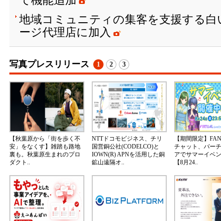
て機能追加
地域コミュニティの集客を支援する白
ージ代理店に加入
写真プレスリリース
1
2
3
【秋葉原から「街を歩く不
NTTドコモビジネス、チリ
【期間限定】FA
安」をなくす】雑踏も路地
国営銅公社(CODELCO)と
チャット、バー
裏も。秋葉原生まれのプロ
IOWN(R) APNを活用した銅
アでサマーイベ
ダクト..
鉱山遠隔オ..
【8月24..