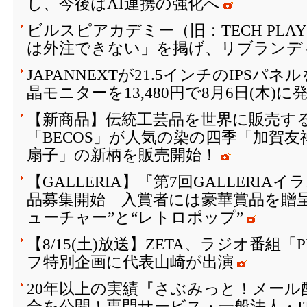
し、今後はAI連携の強化へ
ビルスピアカデミー（旧：TECH PLAY 
は外注できない」を掲げ、リブランデ
JAPANNEXTが21.5インチのIPSパ
晶モニターを13,480円で8月6日(木)に
【新商品】伝統工芸品を世界に販売する
「BECOS」が人気の染の四季「加賀
扇子」の新柄を販売開始！
【GALLERIA】『第7回GALLERI
品募集開始 入賞者には豪華賞品を贈
ューチャー”と“レトロポップ”
【8/15(土)放送】ZETA、ラジオ番組「
フ特別企画に代表山崎が出演
20年以上の実績『さぶみっと！メール
合を公開！専門サービス・一般法人・I