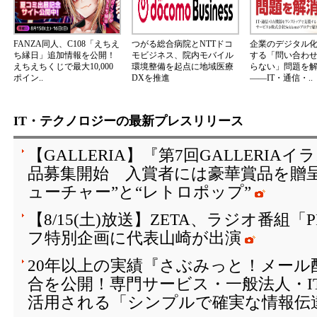
FANZA同人、C108「えちえ
つがる総合病院とNTTドコ
企業のデジタル
ち縁日」追加情報を公開！
モビジネス、院内モバイル
する「問い合わ
えちえちくじで最大10,000
環境整備を起点に地域医療
らない」問題を
ポイン..
DXを推進
――IT・通信・..
IT・テクノロジーの最新プレスリリース
【GALLERIA】『第7回GALLERI
品募集開始 入賞者には豪華賞品を贈
ューチャー”と“レトロポップ”
【8/15(土)放送】ZETA、ラジオ番組「
フ特別企画に代表山崎が出演
20年以上の実績『さぶみっと！メール
合を公開！専門サービス・一般法人・I
活用される「シンプルで確実な情報伝