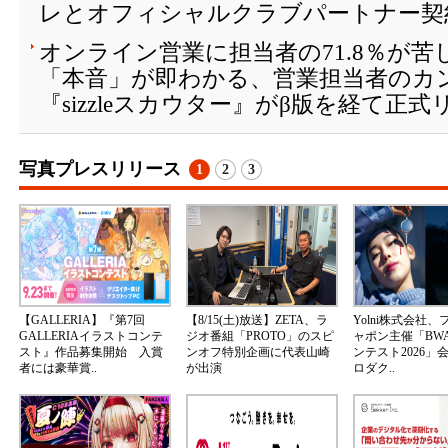
レとオフィシャルクラブパートナー契
オンライン営業に担当者の71.8％が
「本音」が即わかる、営業担当者のカ
『sizzleスカウター』がβ版を経て正
写真プレスリリース
1
2
3
【GALLERIA】『第7回
【8/15(土)放送】ZETA、ラ
Yolni株式会社
GALLERIAイラストコンテ
ジオ番組「PROTO」のスピ
ャポン主催「BW
スト』作品募集開始 入賞
ンオフ特別企画に代表山崎
ンテスト2026」
者には豪華賞..
が出演
ロダク..