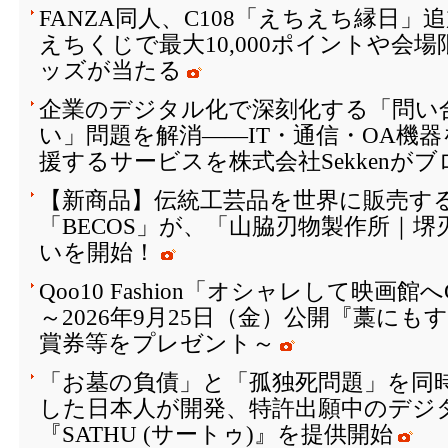
FANZA同人、C108「えちえち縁日
えちくじで最大10,000ポイントや会
ッズが当たる
企業のデジタル化で深刻化する「問い
い」問題を解消――IT・通信・OA機
援するサービスを株式会社Sekkenが
【新商品】伝統工芸品を世界に販売する
「BECOS」が、「山脇刃物製作所｜
いを開始！
Qoo10 Fashion「オシャレして映画
～2026年9月25日（金）公開『藁に
賞券等をプレゼント～
「お墓の負債」と「孤独死問題」を同
した日本人が開発、特許出願中のデジ
『SATHU (サートゥ)』を提供開始