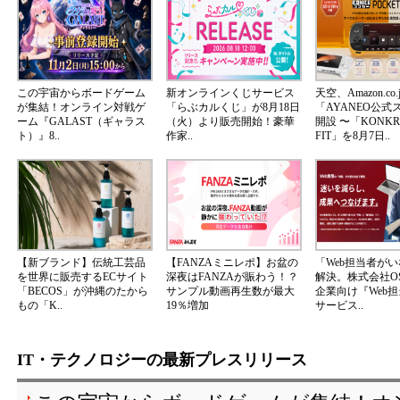
この宇宙からボードゲーム
新オンラインくじサービス
天空、Amazon.co.
が集結！オンライン対戦ゲ
「らぶカルくじ」が8月18日
「AYANEO公式
ーム『GALAST（ギャラス
（火）より販売開始！豪華
開設 〜「KONKR 
ト）』8..
作家..
FIT」を8月7日..
【新ブランド】伝統工芸品
【FANZAミニレポ】お盆の
「Web担当者が
を世界に販売するECサイト
深夜はFANZAが賑わう！？
解決。株式会社OS
「BECOS」が沖縄のたから
サンプル動画再生数が最大
企業向け『Web
もの「K..
19％増加
サービス..
IT・テクノロジーの最新プレスリリース