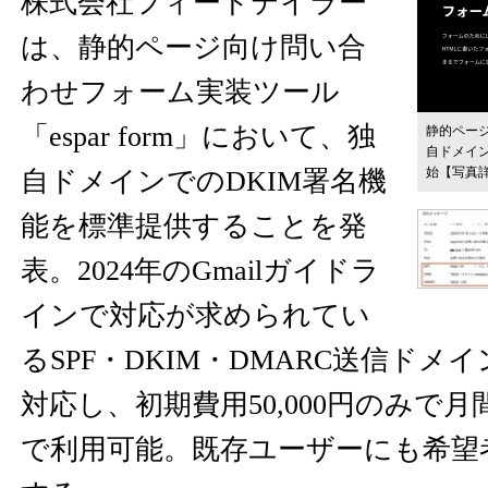
株式会社フィードテイラー
は、静的ページ向け問い合
わせフォーム実装ツール
「espar form」において、独
静的ページ
自ドメイン
始
【写真
自ドメインでのDKIM署名機
能を標準提供することを発
表。2024年のGmailガイドラ
インで対応が求められてい
るSPF・DKIM・DMARC送信ドメ
対応し、初期費用50,000円のみで月
で利用可能。既存ユーザーにも希望