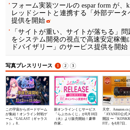
フォーム実装ツールの espar form が、kin
レッドシートと連携する「外部データ
提供を開始
「サイトが重い、サイトが落ちる」問
をシステム開発の視点で高速安定稼働に
ドバイザリー」のサービス提供を開始
写真プレスリリース
1
2
3
この宇宙からボードゲーム
新オンラインくじサービス
天空、Amazon.co.
が集結！オンライン対戦ゲ
「らぶカルくじ」が8月18日
「AYANEO公式
ーム『GALAST（ギャラス
（火）より販売開始！豪華
開設 〜「KONKR 
ト）』8..
作家..
FIT」を8月7日..