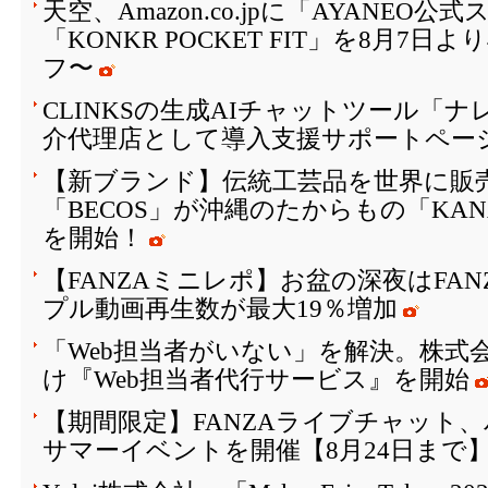
天空、Amazon.co.jpに「AYANEO
「KONKR POCKET FIT」を8月7日
フ〜
CLINKSの生成AIチャットツール「
介代理店として導入支援サポートペー
【新ブランド】伝統工芸品を世界に販
「BECOS」が沖縄のたからもの「KAN
を開始！
【FANZAミニレポ】お盆の深夜はFA
プル動画再生数が最大19％増加
「Web担当者がいない」を解決。株式会
け『Web担当者代行サービス』を開始
【期間限定】FANZAライブチャット
サマーイベントを開催【8月24日まで