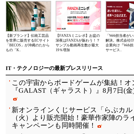
【新ブランド】伝統工芸品
【FANZAミニレポ】お盆の
「Web担当者が
を世界に販売するECサイト
深夜はFANZAが賑わう！？
解決。株式会社OS
「BECOS」が沖縄のたから
サンプル動画再生数が最大
企業向け『Web
もの「K..
19％増加
サービス..
IT・テクノロジーの最新プレスリリース
この宇宙からボードゲームが集結！オ
『GALAST（ギャラスト）』8月7日(
新オンラインくじサービス「らぶカルく
（火）より販売開始！豪華作家陣のラ
キャンペーンも同時開催！