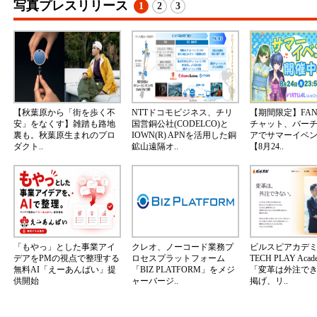
写真プレスリリース
1
2
3
【秋葉原から「街を歩く不
NTTドコモビジネス、チリ
【期間限定】FA
安」をなくす】雑踏も路地
国営銅公社(CODELCO)と
チャット、バー
裏も。秋葉原生まれのプロ
IOWN(R) APNを活用した銅
アでサマーイベ
ダクト..
鉱山遠隔オ..
【8月24..
「もやっ」とした事業アイ
クレオ、ノーコード業務プ
ビルスピアカデ
デアをPMの視点で整理する
ロセスプラットフォーム
TECH PLAY Aca
無料AI「えーあんばい」提
「BIZ PLATFORM」をメジ
「変革は外注で
供開始
ャーバージ..
掲げ、リ..