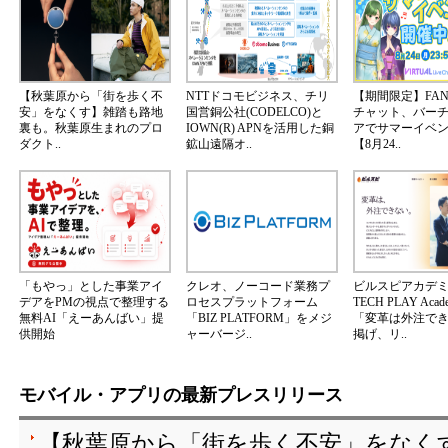
【秋葉原から「街を歩く不
NTTドコモビジネス、チリ
【期間限定】FA
安」をなくす】雑踏も路地
国営銅公社(CODELCO)と
チャット、バー
裏も。秋葉原生まれのプロ
IOWN(R) APNを活用した銅
アでサマーイベ
ダクト..
鉱山遠隔オ..
【8月24..
「もやっ」とした事業アイ
クレオ、ノーコード業務プ
ビルスピアカデ
デアをPMの視点で整理する
ロセスプラットフォーム
TECH PLAY Aca
無料AI「えーあんばい」提
「BIZ PLATFORM」をメジ
「変革は外注で
供開始
ャーバージ..
掲げ、リ..
モバイル・アプリの最新プレスリリース
【秋葉原から「街を歩く不安」をなく