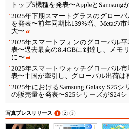
トップ5機種を発表〜AppleとSamsun
2025年下期スマートグラスのグロー
を発表〜前年同期比139%増、Metaの
大〜
2025年スマートフォンのグローバル平
表〜過去最高の8.4GBに到達し、メモ
に〜
2025年スマートウォッチグローバル
表〜中国が牽引し、グローバル出荷は
2025年におけるSamsung Galaxy 
の販売量を発表〜S25シリーズがS24
写真プレスリリース
1
2
3