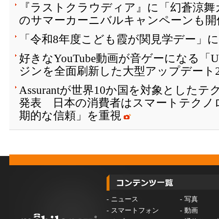
『ラストクラウディア』に「幻蒼涼舞
のサマーカーニバルキャンペーンも開催
「令和8年度こども霞が関見学デー」
好きなYouTube動画が音ゲーになる「
ジンを全面刷新した大型アップデート2
Assurantが世界10か国を対象とし
発表 日本の消費者はスマートテクノ
期的な信頼」を重視
-
ニュース
-
写真
-
スマートフォン
-
動画