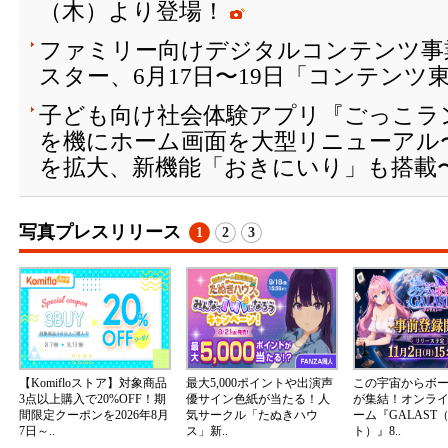
（木）より登場！
ファミリー向けデジタルコンテンツ事
スター、6月17日〜19日「コンテンツ東
子ども向け社会体験アプリ『ごっこラン
を機にホーム画面を大型リニューアル
を拡大、新機能「おきにいり」も搭載
写真プレスリリース
1
2
3
【Komifloストア】対象商品
最大5,000ポイントや出演声
この宇宙からボ
3点以上購入で20%OFF！期
優サイン色紙が当たる！人
が集結！オンラ
間限定クーポンを2026年8月
気サークル「たぬきハウ
ーム『GALAST
7日～..
ス」新..
ト）』8..