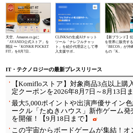
天空、Amazon.co.jpに
CLINKSの生成AIチャット
【新ブランド】
「AYANEO公式ストア」を
ツール「ナレフルチャッ
を世界に販売する
開設 〜「KONKR POCKET
ト」を紹介代理店として導
「BECOS」が沖
FIT」を8月7日..
入支援サポ..
もの「K..
IT・テクノロジーの最新プレスリリース
【Komifloストア】対象商品3点以上購
定クーポンを2026年8月7日～8月13日
最大5,000ポイントや出演声優サイン
ークル「たぬきハウス」新作ゲーム発
を開催！【9月18日まで】
この宇宙からボードゲームが集結！オ