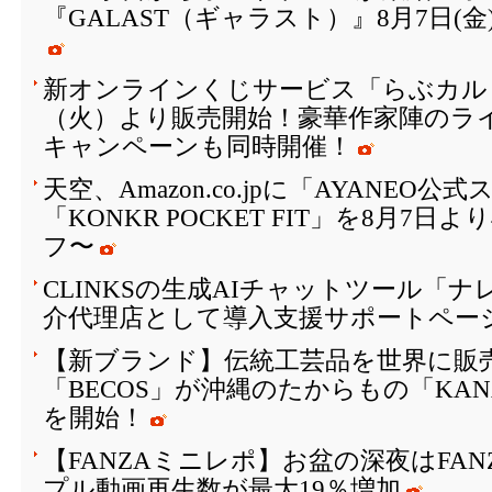
『GALAST（ギャラスト）』8月7日(
新オンラインくじサービス「らぶカルく
（火）より販売開始！豪華作家陣のラ
キャンペーンも同時開催！
天空、Amazon.co.jpに「AYANEO
「KONKR POCKET FIT」を8月7日
フ〜
CLINKSの生成AIチャットツール「
介代理店として導入支援サポートペー
【新ブランド】伝統工芸品を世界に販
「BECOS」が沖縄のたからもの「KAN
を開始！
【FANZAミニレポ】お盆の深夜はFA
プル動画再生数が最大19％増加