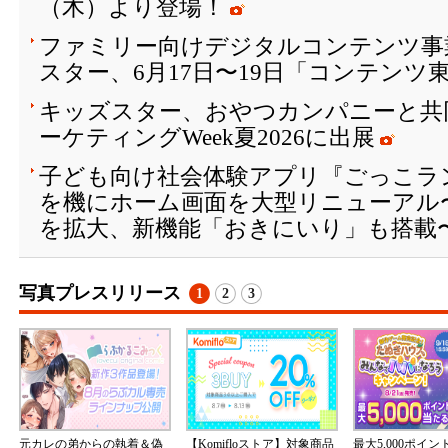
（木）より登場！
ファミリー向けデジタルコンテンツ事
スター、6月17日〜19日「コンテンツ東
キッズスター、おやつカンパニーと共
ーケティングWeek夏2026に出展
子ども向け社会体験アプリ『ごっこラン
を機にホーム画面を大型リニューアル
を拡大、新機能「おきにいり」も搭載
写真プレスリリース
1
2
3
元カレの弟からの執着＆偽
【Komifloストア】対象商品
最大5,000ポイ