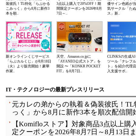
装彼氏！TL特化「らぶかる
3点以上購入で20%OFF！期
優サイン色紙が
こみっく」から8月に新作3
間限定クーポンを2026年8月
気サークル「た
本を順..
7日～..
ス」新..
新オンラインくじサービス
天空、Amazon.co.jpに
CLINKSの生成A
「らぶカルくじ」が8月18日
「AYANEO公式ストア」を
ツール「ナレフ
（火）より販売開始！豪華
開設 〜「KONKR POCKET
ト」を紹介代理
作家..
FIT」を8月7日..
入支援サポ..
IT・テクノロジーの最新プレスリリース
元カレの弟からの執着＆偽装彼氏！T
っく」から8月に新作3本を順次配信開
【Komifloストア】対象商品3点以上購
定クーポンを2026年8月7日～8月13日