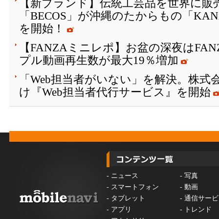
【新ブランド】伝統工芸品を世界に販
「BECOS」が沖縄のたからもの「KAN
を開始！
【FANZAミニレポ】お盆の深夜はFA
プル動画再生数が最大19％増加
「Web担当者がいない」を解決。株式会
け『Web担当者代行サービス』を開始
-
ニュース
-
写真
-
スマートフォン
-
動画
-
タブレット
-
通信サービ
-
アプリ
-
トレンド