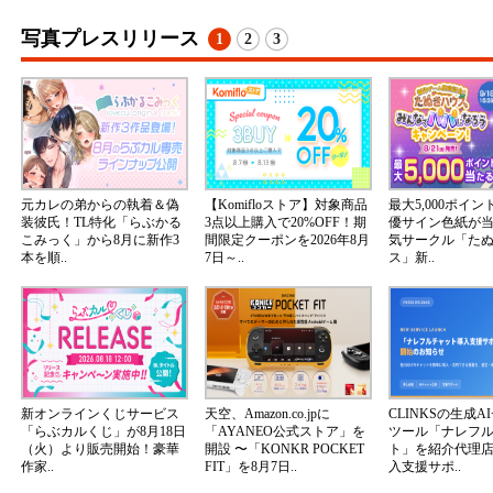
写真プレスリリース
1
2
3
元カレの弟からの執着＆偽
【Komifloストア】対象商品
最大5,000ポイ
装彼氏！TL特化「らぶかる
3点以上購入で20%OFF！期
優サイン色紙が
こみっく」から8月に新作3
間限定クーポンを2026年8月
気サークル「た
本を順..
7日～..
ス」新..
新オンラインくじサービス
天空、Amazon.co.jpに
CLINKSの生成A
「らぶカルくじ」が8月18日
「AYANEO公式ストア」を
ツール「ナレフ
（火）より販売開始！豪華
開設 〜「KONKR POCKET
ト」を紹介代理
作家..
FIT」を8月7日..
入支援サポ..