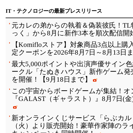
IT・テクノロジーの最新プレスリリース
元カレの弟からの執着＆偽装彼氏！T
っく」から8月に新作3本を順次配信開
【Komifloストア】対象商品3点以上購
定クーポンを2026年8月7日～8月13日
最大5,000ポイントや出演声優サイン
ークル「たぬきハウス」新作ゲーム発
を開催！【9月18日まで】
この宇宙からボードゲームが集結！オ
『GALAST（ギャラスト）』8月7日(
新オンラインくじサービス「らぶカルく
（火）より販売開始！豪華作家陣のラ