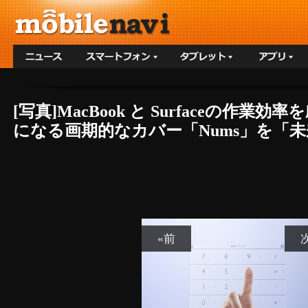
[写真]MacBook と Surfaceの
になる画期的なカバー「Nums」を「未
«前