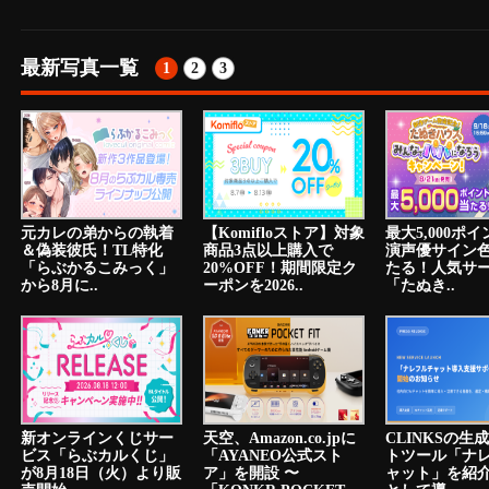
最新写真一覧
1
2
3
元カレの弟からの執着
【Komifloストア】対象
最大5,000ポ
＆偽装彼氏！TL特化
商品3点以上購入で
演声優サイン
「らぶかるこみっく」
20%OFF！期間限定ク
たる！人気サ
から8月に..
ーポンを2026..
「たぬき..
新オンラインくじサー
天空、Amazon.co.jpに
CLINKSの生
ビス「らぶカルくじ」
「AYANEO公式スト
トツール「ナ
が8月18日（火）より販
ア」を開設 〜
ャット」を紹