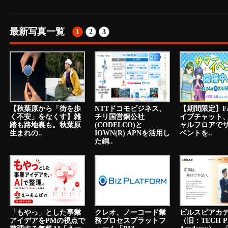
最新写真一覧
1
2
3
【秋葉原から「街を歩
NTTドコモビジネス、
【期間限定】F
く不安」をなくす】雑
チリ国営銅公社
イブチャット
踏も路地裏も。秋葉原
(CODELCO)と
ャルフロアで
生まれの..
IOWN(R) APNを活用し
ベントを..
た銅..
「もやっ」とした事業
クレオ、ノーコード業
ビルスピアカ
アイデアをPMの視点で
務プロセスプラットフ
（旧：TECH P