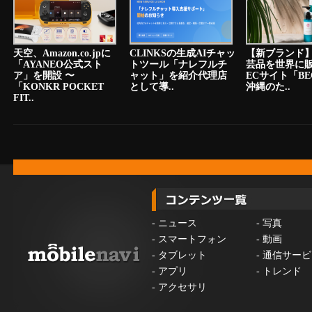
天空、Amazon.co.jpに
CLINKSの生成AIチャッ
【新ブランド
「AYANEO公式スト
トツール「ナレフルチ
芸品を世界に
ア」を開設 〜
ャット」を紹介代理店
ECサイト「BE
「KONKR POCKET
として導..
沖縄のた..
FIT..
-
ニュース
-
写真
-
スマートフォン
-
動画
-
タブレット
-
通信サービ
-
アプリ
-
トレンド
-
アクセサリ