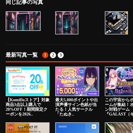
同じ記事の写真
最新写真一覧
1
2
3
【Komifloストア】対象
最大5,000ポイントや出
この宇宙から
商品3点以上購入で
演声優サイン色紙が当
ームが集結！
20%OFF！期間限定ク
たる！人気サークル
ン対戦ゲーム
ーポンを2026..
「たぬき..
『GALAST（ギ