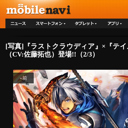
[写真]『ラストクラウディア』×『テ
（CV:佐藤拓也）登場!!（2/3）
«前