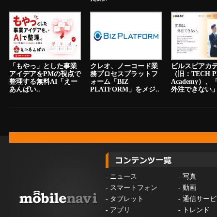
「もやっ」とした事業
クレオ、ノーコード業
ビルスピアカ
アイデアをPMの視点で
務プロセスプラットフ
（旧：TECH P
整理する無料AI「えー
ォーム「BIZ
Academy）
あんばい..
PLATFORM」をメジ..
外注できない」.
-
ニュース
-
写真
-
スマートフォン
-
動画
-
タブレット
-
通信サービ
-
アプリ
-
トレンド