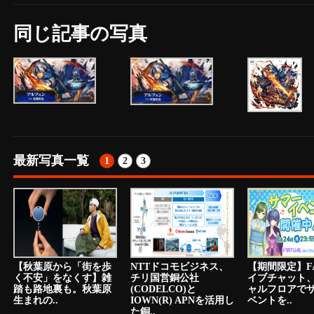
同じ記事の写真
最新写真一覧
1
2
3
【秋葉原から「街を歩
NTTドコモビジネス、
【期間限定】F
く不安」をなくす】雑
チリ国営銅公社
イブチャット
踏も路地裏も。秋葉原
(CODELCO)と
ャルフロアで
生まれの..
IOWN(R) APNを活用し
ベントを..
た銅..