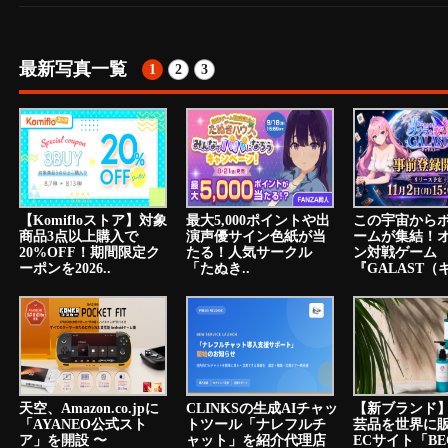
最新写真一覧
1
2
3
【Komifloストア】対象
最大5,000ポイントや出
この宇宙から
商品3点以上購入で
演声優サイン色紙が当
ームが集結！
20%OFF！期間限定ク
たる！人気サークル
ン対戦ゲーム
ーポンを2026..
「たぬき..
『GALAST（ギ
天空、Amazon.co.jpに
CLINKSの生成AIチャッ
【新ブランド
「AYANEO公式スト
トツール「ナレフルチ
芸品を世界に
ア」を開設 〜
ャット」を紹介代理店
ECサイト「BE