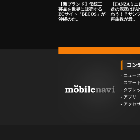
【新ブランド】伝統工
【FANZAミ
芸品を世界に販売する
盆の深夜はFA
ECサイト「BECOS」が
わう！？サン
沖縄のた..
再生数が最..
-
ニュー
-
スマー
-
タブレ
-
アプリ
-
アクセ