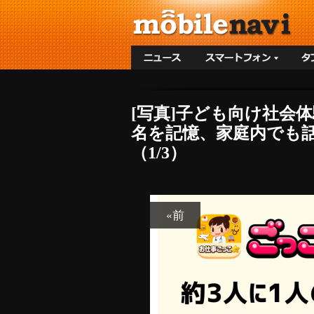
[写真]子ども向け社会
名を記憶、家庭内でも
（1/3）
«前