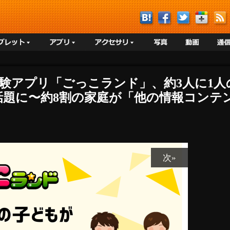
体験アプリ「ごっこランド」、約3人に1
話題に〜約8割の家庭が「他の情報コンテ
次»