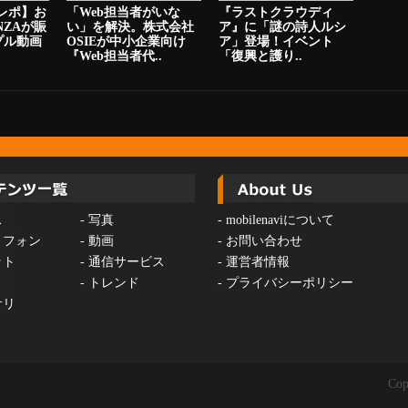
ニレポ】お
「Web担当者がいな
『ラストクラウディ
NZAが賑
い」を解決。株式会社
ア』に「謎の詩人ルシ
プル動画
OSIEが中小企業向け
ア」登場！イベント
『Web担当者代..
「復興と護り..
ス
-
写真
-
mobilenaviについて
トフォン
-
動画
-
お問い合わせ
ット
-
通信サービス
-
運営者情報
-
トレンド
-
プライバシーポリシー
サリ
Cop