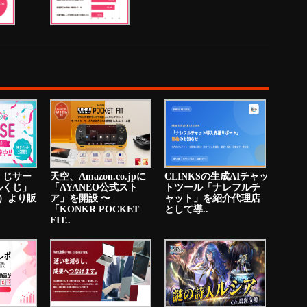
くじサー
天空、Amazon.co.jpに
CLINKSの生成AIチャッ
ルくじ」
「AYANEO公式スト
トツール「ナレフルチ
火）より販
ア」を開設 〜
ャット」を紹介代理店
「KONKR POCKET
として導..
FIT..