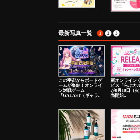
最新写真一覧
1
2
3
この宇宙からボードゲ
新オンライン
ームが集結！オンライ
ビス「らぶカ
ン対戦ゲーム
が8月18日（
『GALAST（ギャラ..
売開始..